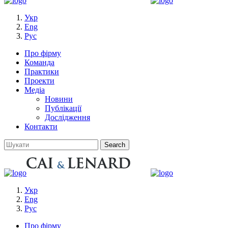
Укр
Eng
Рус
Про фірму
Команда
Практики
Проекти
Медіа
Новини
Публікації
Дослідження
Контакти
Укр
Eng
Рус
Про фірму