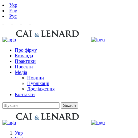
Укр
Eng
Рус
Про фірму
Команда
Практики
Проекти
Медіа
Новини
Публікації
Дослідження
Контакти
Укр