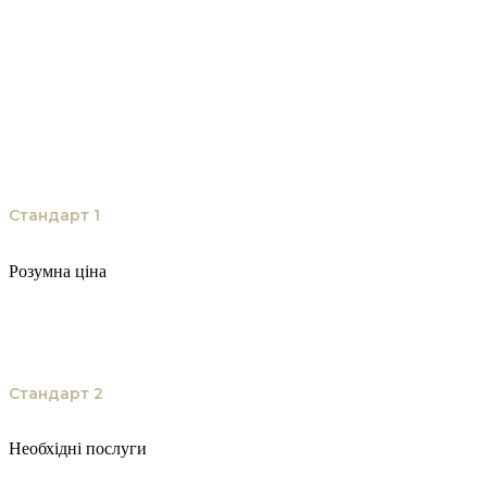
Стандарт 1
Розумна ціна
Фірма прагне втілити якісно новий формат співробітництва ділового світу з правовими 
Стандарт 2
Необхідні послуги
Cai & Lenard не розглядають як послугу первинне вивчення питання клієнта. Наші юрис