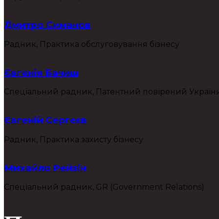
Дмитро Симанов
Радник, Практика обслуговування бізнесу
Євгенія Бачиш
Спеціальний радник, Патентний повірений Україн
Євгеній Сергєєв
Радник, Практика захисту бізнесу
Михайло Рейзін
Спеціальний радник, GR (Government Relations)