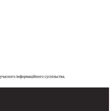
жну дію. Помилки – недопустима розкіш.
сучасного інформаційного суспільства.