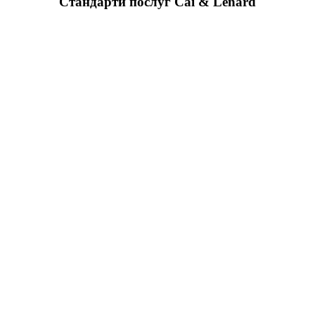
Стандарти послуг Cai & Lenard
консультантами, зосереджуючись на розвитку бізнесу клієнта та підтримці інновацій, а не
ти аналізують нову справу та пропонують варіанти дій. Лише після затвердження страте