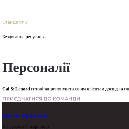
Стандарт 3
Бездоганна репутація
Юристи фірми дбають про інтереси клієнта, як про свої власні, докладаючи максиму
Персоналії
Cai & Lenard
готові запропонувати своїм клієнтам досвід та г
ПРИЄДНАТИСЯ ДО КОМАНДИ
Антон Луковкін
Керуючий партнер