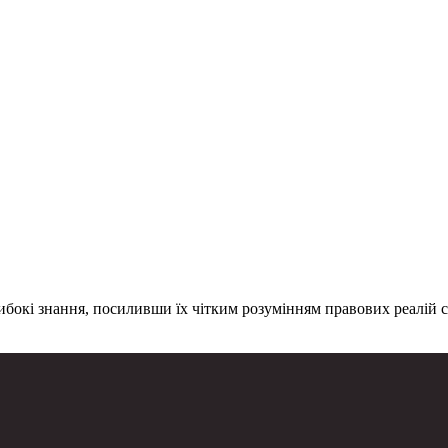
м зусиль для успішного завершення справи, зважуючи кожну пораду та прораховуючи ко
либокі знання, посиливши їх чітким розумінням правових реалій 