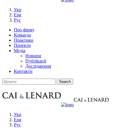
Укр
Eng
Рус
Про фірму
Команда
Практики
Проекти
Медіа
Новини
Публікації
Дослідження
Контакти
Укр
Eng
Рус