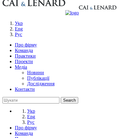
Укр
Eng
Рус
Про фірму
Команда
Практики
Проекти
Медіа
Новини
Публікації
Дослідження
Контакти
Укр
Eng
Рус
Про фірму
Команда