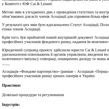
у Комітеті є ЮФ Cai & Lenard.
Метою змін в узгоджених діях є приведення статутних та внутр
обов’язкових для всіх членів Асоціації для сприяння більш е
У результаті цих змін було вдосконалено Статут Асоціації, По
етики членів Асоціації.
Крім того, був прийнятий новий внутрішній документ Асоціації
професійних учасників фондового ринку, надання їм можливості 
Юридичний супровід проекту здійснили юристи Cai & Lenard п
удосконалення повноважень її органів управління, введення інс
позитивного імпульсу співпраці, поширенню досвіду та знань 
____
Асоціація «Фондове партнерство» (раніше – Асоціація «Перша ф
професійних учасників ринку цінних паперів в Україні.
Практики:
Дозвільні процедури та регулювання
Індустрія: