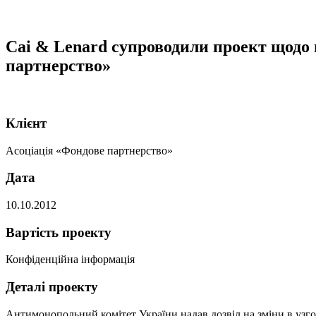
Cai & Lenard супроводили проект щодо 
партнерство»
Клієнт
Асоціація «Фондове партнерство»
Дата
10.10.2012
Вартість проекту
Конфіденційна інформація
Деталі проекту
Антимонопольний комітет України надав дозвіл на зміни в узг