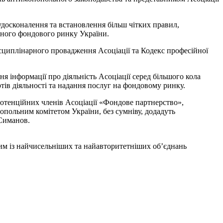
удосконалення та встановлення більш чітких правил,
тного фондового ринку України.
исциплінарного провадження Асоціації та Кодекс професійної
 інформації про діяльність Асоціації серед більшого кола
тів діяльності та надання послуг на фондовому ринку.
отенційних членів Асоціації «Фондове партнерство»,
опольним комітетом України, без сумніву, додадуть
 Симанов.
ним із найчисельніших та найавторитетніших об’єднань