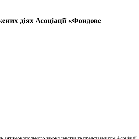
ених діях Асоціації «Фондове
нь антимонопольного законодавства та представником Асоціації