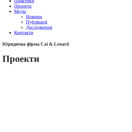
Практики
Проекти
Медіа
Новини
Публікації
Дослідження
Контакти
Юридична фірма Cai & Lenard
Проекти