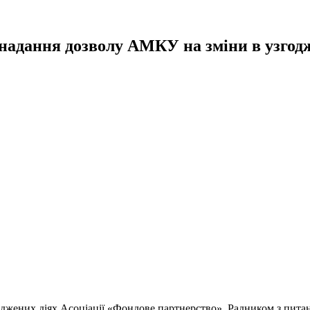
надання дозволу АМКУ на зміни в узгодж
оджених діях Асоціації «Фондове партнерство». Радником з пита