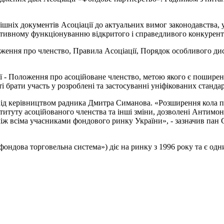
ішніх документів Асоціації до актуальних вимог законодавства, 
фективному функціонуванню відкритого і справедливого конкурен
ложення про членство, Правила Асоціації, Порядок особливого д
 - Положення про асоційоване членство, метою якого є поширення
брати участь у розроблені та застосуванні уніфікованих стандар
ід керівництвом радника Дмитра Симанова. «Розширення кола п
титуту асоційованого членства та інші зміни, дозволені Антимон
між всіма учасниками фондового ринку України», - зазначив пан
ондова торговельна система») діє на ринку з 1996 року та є од