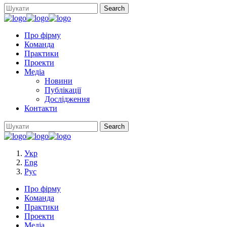
Про фірму
Команда
Практики
Проекти
Медіа
Новини
Публікації
Дослідження
Контакти
Укр
Eng
Рус
Про фірму
Команда
Практики
Проекти
Медіа