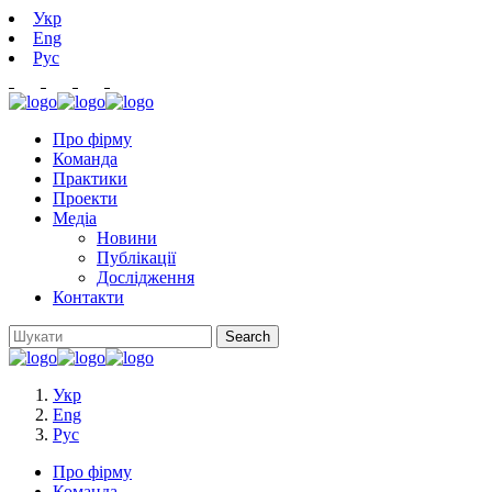
Укр
Eng
Рус
Про фірму
Команда
Практики
Проекти
Медіа
Новини
Публікації
Дослідження
Контакти
Укр
Eng
Рус
Про фірму
Команда