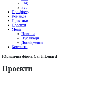
Eng
Рус
Про фірму
Команда
Практики
Проекти
Медіа
Новини
Публікації
Дослідження
Контакти
Юридична фірма Cai & Lenard
Проекти