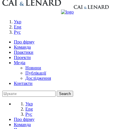
Укр
Eng
Рус
Про фірму
Команда
Практики
Проекти
Медіа
Новини
Публікації
Дослідження
Контакти
Укр
Eng
Рус
Про фірму
Команда