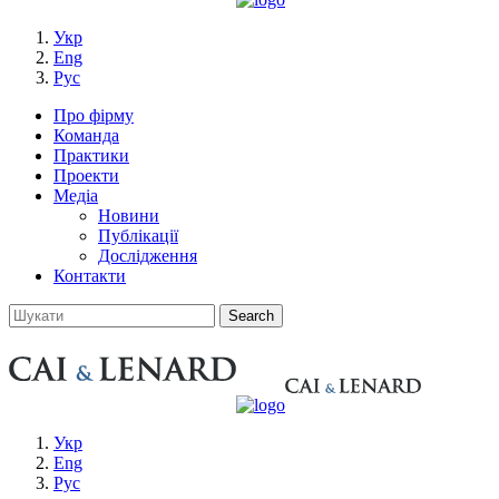
Укр
Eng
Рус
Про фірму
Команда
Практики
Проекти
Медіа
Новини
Публікації
Дослідження
Контакти
Укр
Eng
Рус