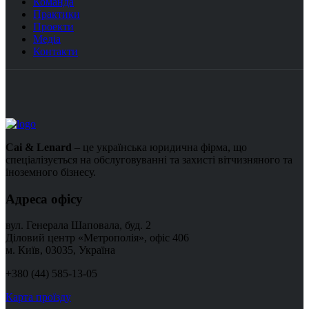
Команда
Практики
Проекти
Медіа
Контакти
Cai & Lenard
– це українська юридична фірма, що
спеціалізується на обслуговуванні та захисті вітчизняного та
іноземного бізнесу.
Адреса офісу
вул. Генерала Шаповала, буд. 2
Діловий центр «Метрополія», офіс 406
м. Київ, 03035, Україна
+380 (44) 585-13-05
Карта проїзду