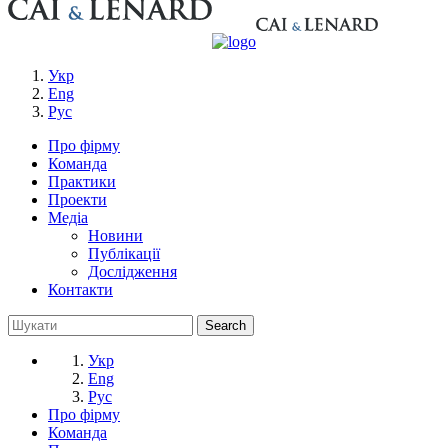
Укр
Eng
Рус
Про фірму
Команда
Практики
Проекти
Медіа
Новини
Публікації
Дослідження
Контакти
Укр
Eng
Рус
Про фірму
Команда