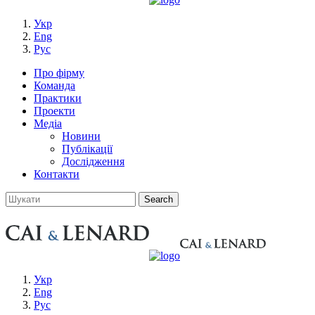
Укр
Eng
Рус
Про фірму
Команда
Практики
Проекти
Медіа
Новини
Публікації
Дослідження
Контакти
Укр
Eng
Рус