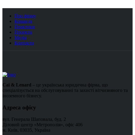
Про фірму
Команда
Практики
Проекти
Медіа
Контакти
Cai & Lenard
– це українська юридична фірма, що
спеціалізується на обслуговуванні та захисті вітчизняного та
іноземного бізнесу.
Адреса офісу
вул. Генерала Шаповала, буд. 2
Діловий центр «Метрополія», офіс 406
м. Київ, 03035, Україна