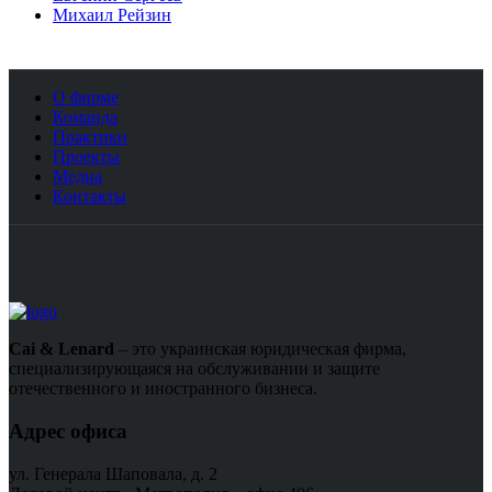
Михаил Рейзин
О фирме
Команда
Практики
Проекты
Медиа
Контакты
Cai & Lenard
– это украинская юридическая фирма,
специализирующаяся на обслуживании и защите
отечественного и иностранного бизнеса.
Адрес офиса
ул. Генерала Шаповала, д. 2