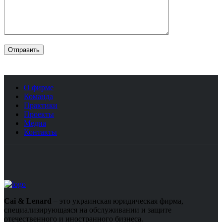
О фирме
Команда
Практики
Проекты
Медиа
Контакты
Cai & Lenard
– это украинская юридическая фирма,
специализирующаяся на обслуживании и защите
отечественного и иностранного бизнеса.