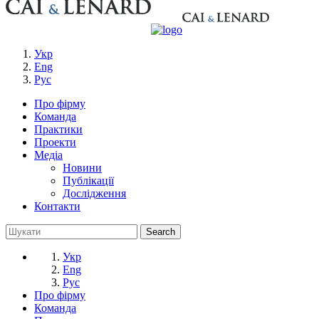
Укр
Eng
Рус
Про фірму
Команда
Практики
Проекти
Медіа
Новини
Публікації
Дослідження
Контакти
Укр
Eng
Рус
Про фірму
Команда