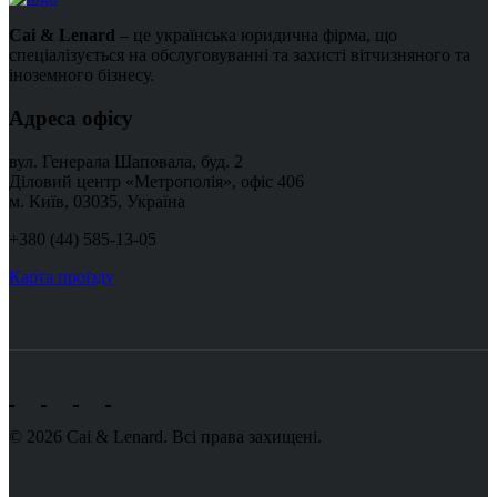
Cai & Lenard
– це українська юридична фірма, що
спеціалізується на обслуговуванні та захисті вітчизняного та
іноземного бізнесу.
Адреса офісу
вул. Генерала Шаповала, буд. 2
Діловий центр «Метрополія», офіс 406
м. Київ, 03035, Україна
+380 (44) 585-13-05
Карта проїзду
© 2026 Cai & Lenard. Всі права захищені.