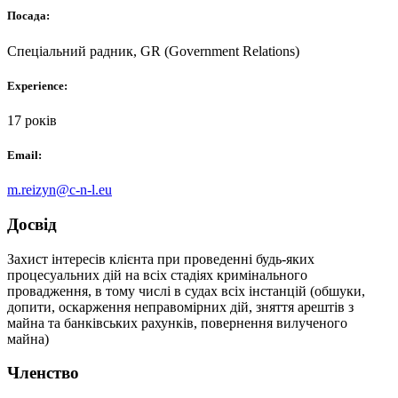
Посада:
Спеціальний радник, GR (Government Relations)
Experience:
17 років
Email:
m.reizyn@c-n-l.eu
Досвід
Захист інтересів клієнта при проведенні будь-яких
процесуальних дій на всіх стадіях кримінального
провадження, в тому числі в судах всіх інстанцій (обшуки,
допити, оскарження неправомірних дій, зняття арештів з
майна та банківських рахунків, повернення вилученого
майна)
Членство