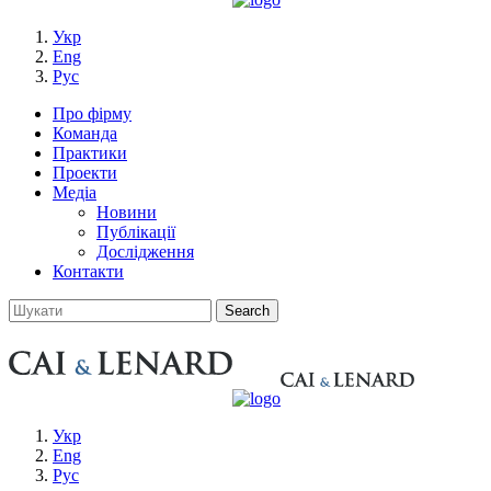
Укр
Eng
Рус
Про фірму
Команда
Практики
Проекти
Медіа
Новини
Публікації
Дослідження
Контакти
Укр
Eng
Рус