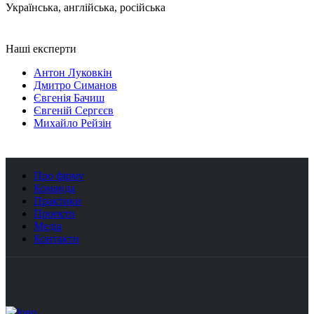
Українська, англійська, російська
Наші експерти
Антон Луковкін
Дмитро Симанов
Євгенія Бачиш
Євгеній Сергєєв
Михайло Рейзін
Про фірму
Команда
Практики
Проекти
Медіа
Контакти