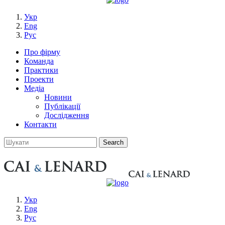
Укр
Eng
Рус
Про фірму
Команда
Практики
Проекти
Медіа
Новини
Публікації
Дослідження
Контакти
Укр
Eng
Рус