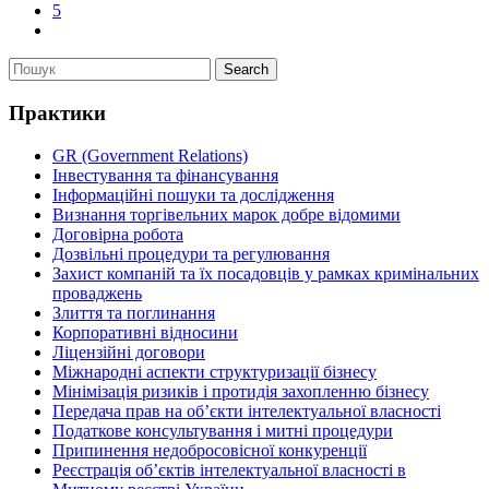
5
Практики
GR (Government Relations)
Інвестування та фінансування
Інформаційні пошуки та дослідження
Визнання торгівельних марок добре відомими
Договірна робота
Дозвільні процедури та регулювання
Захист компаній та їх посадовців у рамках кримінальних
проваджень
Злиття та поглинання
Корпоративні відносини
Ліцензійні договори
Міжнародні аспекти структуризації бізнесу
Мінімізація ризиків і протидія захопленню бізнесу
Передача прав на об’єкти інтелектуальної власності
Податкове консультування і митні процедури
Припинення недобросовісної конкуренції
Реєстрація об’єктів інтелектуальної власності в