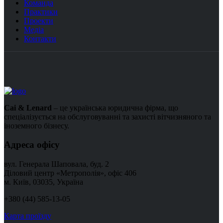
Команда
Практики
Проекти
Медіа
Контакти
Cai & Lenard
– це українська юридична фірма, що
спеціалізується на обслуговуванні та захисті вітчизняного та
іноземного бізнесу.
Адреса офісу
вул. Генерала Шаповала, буд. 2
Діловий центр «Метрополія», офіс 406
м. Київ, 03035, Україна
+380 (44) 585-13-05
Карта проїзду