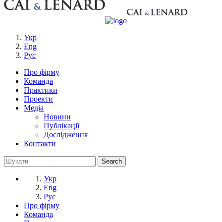
Укр
Eng
Рус
Про фірму
Команда
Практики
Проекти
Медіа
Новини
Публікації
Дослідження
Контакти
Укр
Eng
Рус
Про фірму
Команда