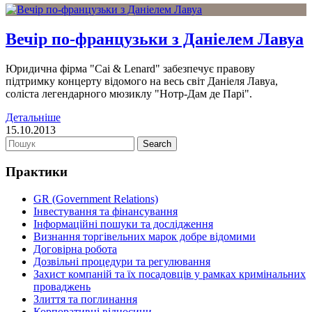
Вечір по-французьки з Даніелем Лавуа
Юридична фірма "Cai & Lenard" забезпечує правову
підтримку концерту відомого на весь світ Даніеля Лавуа,
соліста легендарного мюзиклу "Нотр-Дам де Парі".
Детальніше
15.10.2013
Практики
GR (Government Relations)
Інвестування та фінансування
Інформаційні пошуки та дослідження
Визнання торгівельних марок добре відомими
Договірна робота
Дозвільні процедури та регулювання
Захист компаній та їх посадовців у рамках кримінальних
проваджень
Злиття та поглинання
Корпоративні відносини