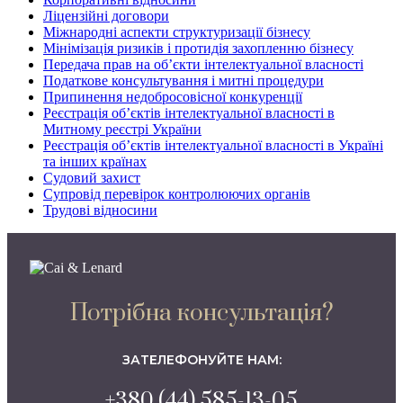
Ліцензійні договори
Міжнародні аспекти структуризації бізнесу
Мінімізація ризиків і протидія захопленню бізнесу
Передача прав на об’єкти інтелектуальної власності
Податкове консультування і митні процедури
Припинення недобросовісної конкуренції
Реєстрація об’єктів інтелектуальної власності в
Митному реєстрі України
Реєстрація об’єктів інтелектуальної власності в Україні
та інших країнах
Судовий захист
Супровід перевірок контролюючих органів
Трудові відносини
Потрібна консультація?
ЗАТЕЛЕФОНУЙТЕ НАМ:
+380 (44) 585-13-05