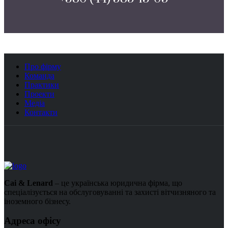
Про фірму
Команда
Практики
Проекти
Медіа
Контакти
Cai & Lenard
– це українська юридична фірма, що
спеціалізується на обслуговуванні та захисті вітчизняного та
іноземного бізнесу.
Адреса офісу