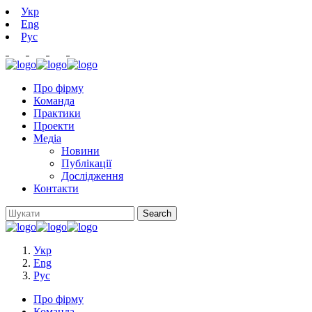
Укр
Eng
Рус
Про фірму
Команда
Практики
Проекти
Медіа
Новини
Публікації
Дослідження
Контакти
Укр
Eng
Рус
Про фірму
Команда