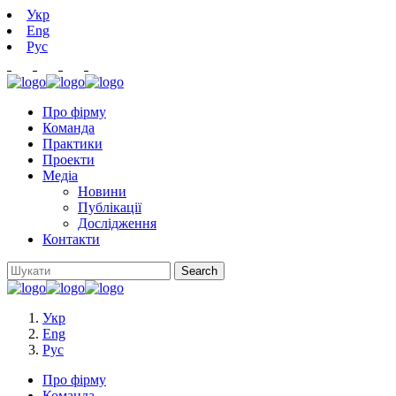
Укр
Eng
Рус
Про фірму
Команда
Практики
Проекти
Медіа
Новини
Публікації
Дослідження
Контакти
Укр
Eng
Рус
Про фірму
Команда