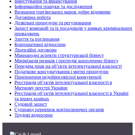
Інвестування та фінансування
Інформаційні пошуки та дослідження
Визнання торгівельних марок добре відомими
Договірна робота
Дозвільні процедури та регулювання
Захист компаній та їх посадовців у рамках кримінальних
проваджень
Злиття та поглинання
Корпоративні відносини
Ліцензійні договори
Міжнародні аспекти структуризації бізнесу
Мінімізація ризиків і протидія захопленню бізнесу
Передача прав на об’єкти інтелектуальної власності
Податкове консультування і митні процедури
Припинення недобросовісної конкуренції
Реєстрація об’єктів інтелектуальної власності в
Митному реєстрі України
Реєстрація об’єктів інтелектуальної власності в Україні
та інших країнах
Судовий захист
Супровід перевірок контролюючих органів
Трудові відносини