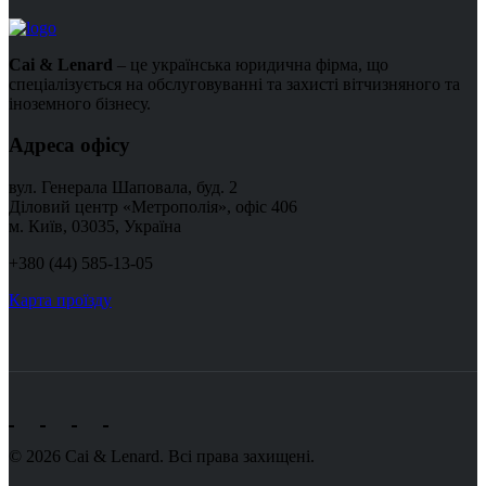
Cai & Lenard
– це українська юридична фірма, що
спеціалізується на обслуговуванні та захисті вітчизняного та
іноземного бізнесу.
Адреса офісу
вул. Генерала Шаповала, буд. 2
Діловий центр «Метрополія», офіс 406
м. Київ, 03035, Україна
+380 (44) 585-13-05
Карта проїзду
© 2026 Cai & Lenard. Всі права захищені.