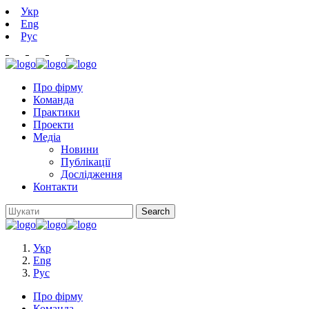
Укр
Eng
Рус
Про фірму
Команда
Практики
Проекти
Медіа
Новини
Публікації
Дослідження
Контакти
Укр
Eng
Рус
Про фірму
Команда