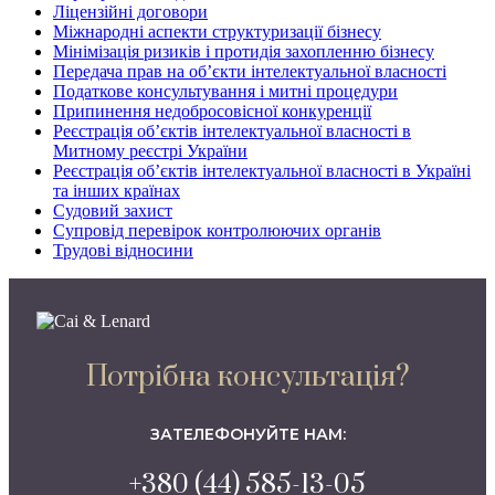
Ліцензійні договори
Міжнародні аспекти структуризації бізнесу
Мінімізація ризиків і протидія захопленню бізнесу
Передача прав на об’єкти інтелектуальної власності
Податкове консультування і митні процедури
Припинення недобросовісної конкуренції
Реєстрація об’єктів інтелектуальної власності в
Митному реєстрі України
Реєстрація об’єктів інтелектуальної власності в Україні
та інших країнах
Судовий захист
Супровід перевірок контролюючих органів
Трудові відносини
Потрібна консультація?
ЗАТЕЛЕФОНУЙТЕ НАМ:
+380 (44) 585-13-05