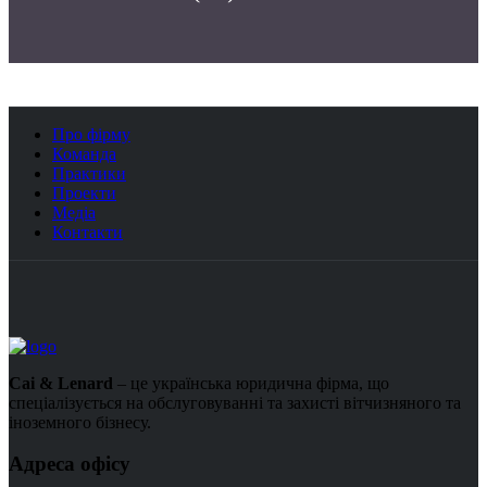
Про фірму
Команда
Практики
Проекти
Медіа
Контакти
Cai & Lenard
– це українська юридична фірма, що
спеціалізується на обслуговуванні та захисті вітчизняного та
іноземного бізнесу.
Адреса офісу