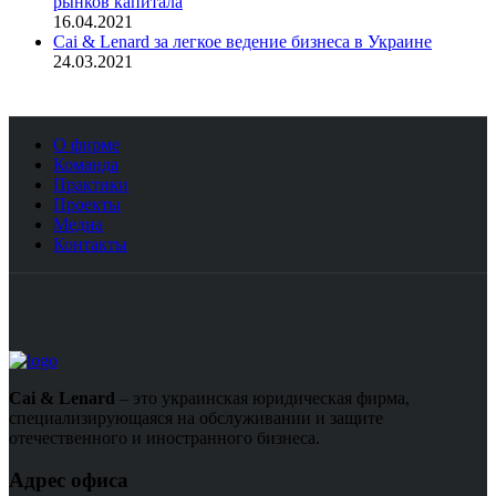
рынков капитала
16.04.2021
Cai & Lenard за легкое ведение бизнеса в Украине
24.03.2021
О фирме
Команда
Практики
Проекты
Медиа
Контакты
Cai & Lenard
– это украинская юридическая фирма,
специализирующаяся на обслуживании и защите
отечественного и иностранного бизнеса.
Адрес офиса