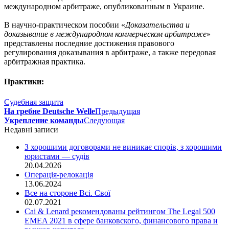
международном арбитраже, опубликованным в Украине.
В научно-практическом пособии «
Доказательства и
доказывание в международном коммерческом арбитраже
»
представлены последние достижения правового
регулирования доказывания в арбитраже, а также передовая
арбитражная практика.
Практики:
Судебная защита
На гребне Deutsche Welle
Предыдущая
Укрепление команды
Следующая
Недавні записи
З хорошими договорами не виникає спорів, з хорошими
юристами — судів
20.04.2026
Операція-релокація
13.06.2024
Все на стороне Всі. Свої
02.07.2021
Cai & Lenard рекомендованы рейтингом The Legal 500
EMEA 2021 в сфере банковского, финансового права и