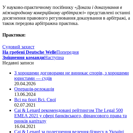
У науково-практичному посібнику «
Докази і доказування в
міжнародному комерційному арбітражі
» представлені останні
досягнення правового регулювання доказування в арбітражі, а
також передова арбітражна практика.
Практики:
Судовий захист
На гребені Deutsche Welle
Попередня
Зміцнення команди
Наступна
Недавні записи
З хорошими договорами не виникає спорів, з хорошими
юристами — судів
20.04.2026
Операція-релокація
13.06.2024
Всі на боці Всі. Свої
02.07.2021
Cai & Lenard рекомендовані рейтингом The Legal 500
EMEA 2021 у сфері банківського, фінансового права та
ринків капіталу
16.04.2021
Cai & Lenard за полегшення ведення бізнесу в Україні