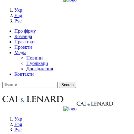
Укр
Eng
Рус
Про фірму
Команда
Практики
Проекти
Медіа
Новини
Публікації
Дослідження
Контакти
Укр
Eng
Рус