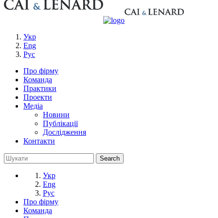
Укр
Eng
Рус
Про фірму
Команда
Практики
Проекти
Медіа
Новини
Публікації
Дослідження
Контакти
Укр
Eng
Рус
Про фірму
Команда