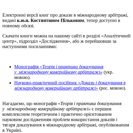
Електронні версії книг про докази в міжнародному арбітражі,
видані
к.ю.н.
Костянтином Пільковим
, тепер доступні в
повному обсязі.
Скачати книги можна на нашому сайті в розділі «Аналітичний
центр», підрозділ «Дослідження», або ж перейшовши за
наступними посиланнями:
Монографія «
Теорія і практика доказування
у
міжнародному комерційному арбітражі»
(укр.
мовою).
Науково-практичний посібник «
Докази і доказування в
міжнародному комерційному арбітражі
»
(рос. мовою).
Нагадаємо, що монографія «
Теорія і практика доказування
у
міжнародному комерційному арбітражі»
є першим
комплексним теоретичним і практично орієнтованим
науковим дослідженням проблем використання доказів і
тягаря доказування в міжнародному арбітражі, опублікованим
в Україні.