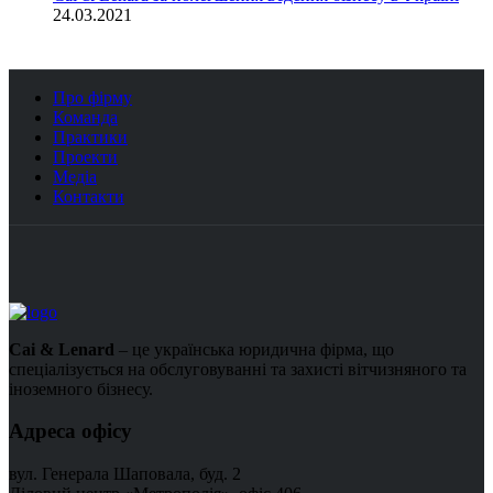
24.03.2021
Про фірму
Команда
Практики
Проекти
Медіа
Контакти
Cai & Lenard
– це українська юридична фірма, що
спеціалізується на обслуговуванні та захисті вітчизняного та
іноземного бізнесу.
Адреса офісу
вул. Генерала Шаповала, буд. 2