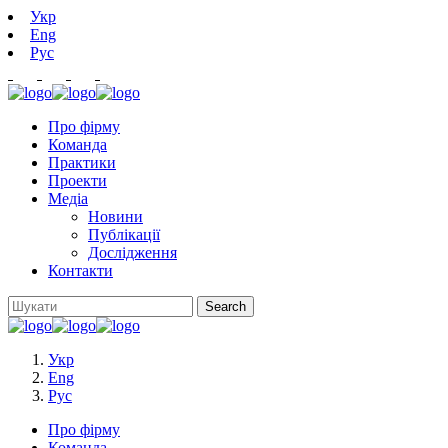
Укр
Eng
Рус
Про фірму
Команда
Практики
Проекти
Медіа
Новини
Публікації
Дослідження
Контакти
Укр
Eng
Рус
Про фірму
Команда