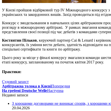
У Києві пройшов відбірковий тур IV Міжнародного конкурсу з к
українських та закордонних вишів. Захід проводиться під егідо
Конкурс є змодельованим в навчальних цілях арбітражним проц
розгляду в міжнародному арбітражі. У рамках змагання команди 
представлення своєї позиції під час дебатів з командами супер
Костянтин Пільков
, керуючий партнер Cai & Lenard і керівни
конкурсантів, їх уміння вести дебати, здатність відповідати н
спеціальні сертифікати та книги по арбітражу.
Цього року за місце у фіналі конкурсу змагалися команди шести 
етапі конкурсу, запланованому на початок квітня 2017 року.
Практики:
Судовий захист
Арбітражна толока в Києві
Попередня
На гребені Deutsche Welle
Наступна
Недавні записи
З хорошими договорами не виникає спорів, з хорошими 
20.04.2026