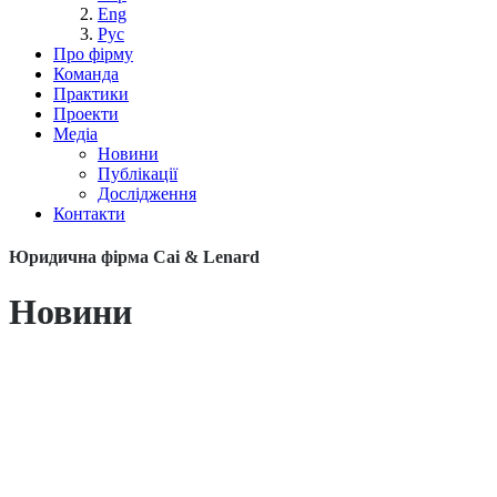
Eng
Рус
Про фірму
Команда
Практики
Проекти
Медіа
Новини
Публікації
Дослідження
Контакти
Юридична фірма Cai & Lenard
Новини