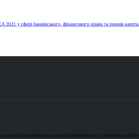
 2021 у сфері банківського, фінансового права та ринків капіта
ся на обслуговуванні та захисті вітчизняного та іноземного бізне