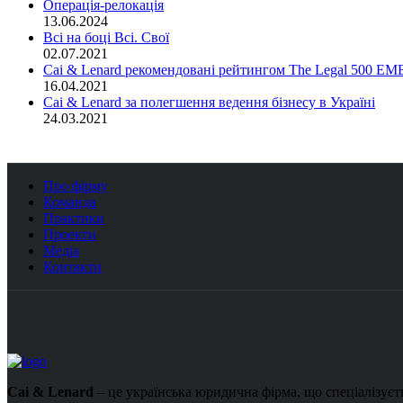
Операція-релокація
13.06.2024
Всі на боці Всі. Свої
02.07.2021
Cai & Lenard рекомендовані рейтингом The Legal 500 EMEA
16.04.2021
Cai & Lenard за полегшення ведення бізнесу в Україні
24.03.2021
Про фірму
Команда
Практики
Проекти
Медіа
Контакти
Cai & Lenard
– це українська юридична фірма, що спеціалізуєть