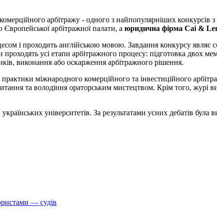
омерційного арбітражу - одного з найпопулярніших конкурсів з 
ю Європейської арбітражної палати, а
юридична фірма Cai & Le
есом і проходить англійською мовою. Завдання конкурсу являє с
проходять усі етапи арбітражного процесу: підготовка двох мемор
ників, виконання або оскарження арбітражного рішення.
к практики міжнародного комерційного та інвестиційного арбітра
а питання та володіння ораторським мистецтвом. Крім того, журі 
українських університетів. За результатами усних дебатів була ви
юристами — судів