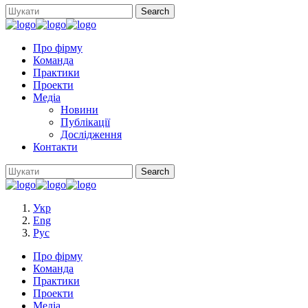
Про фірму
Команда
Практики
Проекти
Медіа
Новини
Публікації
Дослідження
Контакти
Укр
Eng
Рус
Про фірму
Команда
Практики
Проекти
Медіа