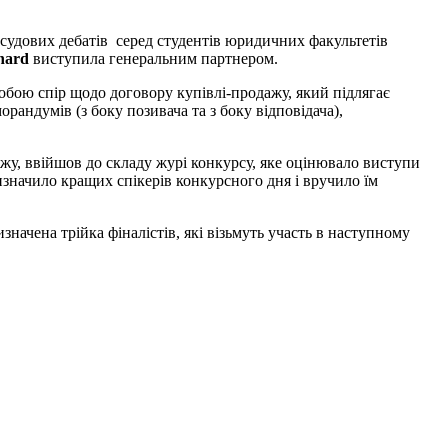
судових дебатів серед студентів юридичних факультетів
nard
виступила генеральним партнером.
обою спір щодо договору купівлі-продажу, який підлягає
андумів (з боку позивача та з боку відповідача),
жу, ввійшов до складу журі конкурсу, яке оцінювало виступи
визначило кращих спікерів конкурсного дня і вручило їм
значена трійка фіналістів, які візьмуть участь в наступному