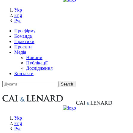
Укр
Eng
Рус
Про фірму
Команда
Практики
Проекти
Медіа
Новини
Публікації
Дослідження
Контакти
Укр
Eng
Рус