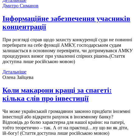
Детальніше
Дмитро Симанов
Інформаційне забезпечення учасників
концентрації
При розгляді справ щодо захисту конкуренції суди не повинні
перебирати на себе функції АМКУ, господарським судам
залишається в основному перевіряти, чи дотримувався АМКУ
процедурних вимог при ухваленні спірних рішень.(Стаття
доступна лише російською мовою)
Детальніше
Олена Зайцева
Коли макарони кращі за спагеті:
кілька слів про інвестиції
Чи може український громадянин законно придбати іноземні
інвестиції або відкрити рахунок в іноземному банку?
Відповідь до болю характерна для нашої країни: на папері,
тобто теоретично – так. А от на практиці…ну що ви як діти,
їй-богу! (Стаття доступна лише російською мовою)