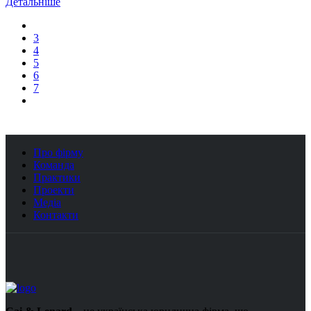
Детальніше
3
4
5
6
7
Про фірму
Команда
Практики
Проекти
Медіа
Контакти