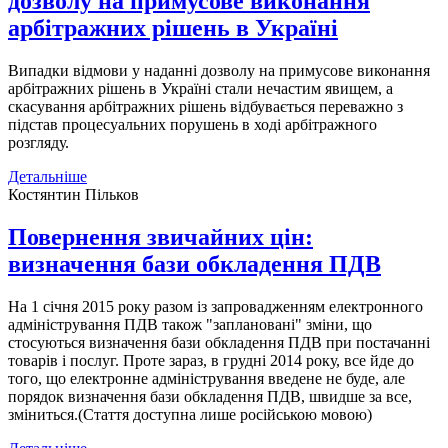
дозволу на примусове виконання
арбітражних рішень в Україні
Випадки відмови у наданні дозволу на примусове виконання
арбітражних рішень в Україні стали нечастим явищем, а
скасування арбітражних рішень відбувається переважно з
підстав процесуальних порушень в ході арбітражного
розгляду.
Детальніше
Костянтин Пільков
Повернення звичайних цін:
визначення бази обкладення ПДВ
На 1 січня 2015 року разом із запровадженням електронного
адміністрування ПДВ також "заплановані" зміни, що
стосуються визначення бази обкладення ПДВ при постачанні
товарів і послуг. Проте зараз, в грудні 2014 року, все йде до
того, що електронне адміністрування введене не буде, але
порядок визначення бази обкладення ПДВ, швидше за все,
зміниться.(Стаття доступна лише російською мовою)