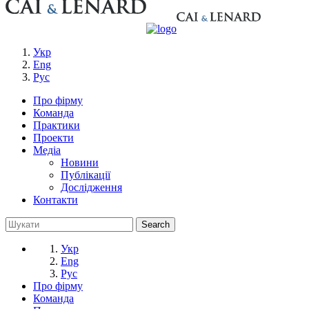
Укр
Eng
Рус
Про фірму
Команда
Практики
Проекти
Медіа
Новини
Публікації
Дослідження
Контакти
Укр
Eng
Рус
Про фірму
Команда