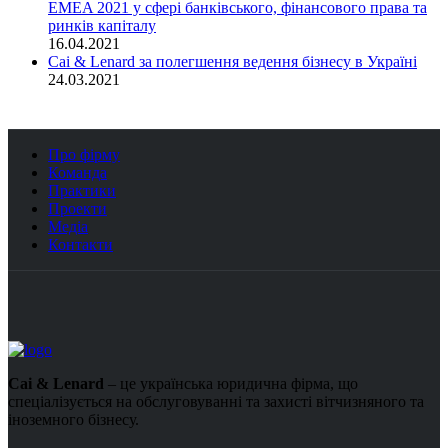
EMEA 2021 у сфері банківського, фінансового права та
ринків капіталу
16.04.2021
Cai & Lenard за полегшення ведення бізнесу в Україні
24.03.2021
Про фірму
Команда
Практики
Проекти
Медіа
Контакти
Cai & Lenard
– це українська юридична фірма, що
спеціалізується на обслуговуванні та захисті вітчизняного та
іноземного бізнесу.