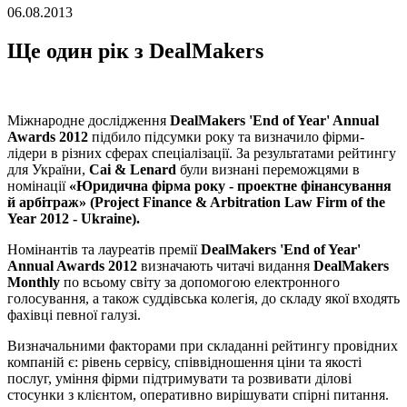
06.08.2013
Ще один рік з DealMakers
Міжнародне дослідження
DealMakers 'End of Year' Annual
Awards 2012
підбило підсумки року та визначило фірми-
лідери в різних сферах спеціалізації. За результатами рейтингу
для України,
Cai & Lenard
були визнані переможцями в
номінації
«Юридична фірма року - проектне фінансування
й арбітраж» (Project Finance & Arbitration Law Firm of the
Year 2012 - Ukraine).
Номінантів та лауреатів премії
DealMakers 'End of Year'
Annual Awards 2012
визначають читачі видання
DealMakers
Monthly
по всьому світу за допомогою електронного
голосування, а також суддівська колегія, до складу якої входять
фахівці певної галузі.
Визначальними факторами при складанні рейтингу провідних
компаній є: рівень сервісу, співвідношення ціни та якості
послуг, уміння фірми підтримувати та розвивати ділові
стосунки з клієнтом, оперативно вирішувати спірні питання.