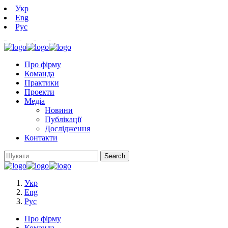
Укр
Eng
Рус
Про фірму
Команда
Практики
Проекти
Медіа
Новини
Публікації
Дослідження
Контакти
Укр
Eng
Рус
Про фірму
Команда