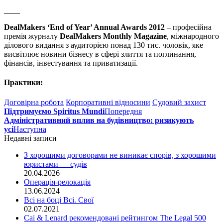
____
DealMakers ‘End of Year’ Annual Awards 2012 –
професійна
премія журналу
DealMakers Monthly Magazine
, міжнародного
ділового видання з аудиторією понад 130 тис. чоловік, яке
висвітлює новини бізнесу в сфері злиття та поглинання,
фінансів, інвестування та приватизації.
Практики:
Договірна робота
Корпоративні відносини
Судовий захист
Підтримуємо Spiritus Mundi
Попередня
Адміністративний вплив на будівництво: ризикують
усі
Наступна
Недавні записи
З хорошими договорами не виникає спорів, з хорошими
юристами — судів
20.04.2026
Операція-релокація
13.06.2024
Всі на боці Всі. Свої
02.07.2021
Cai & Lenard рекомендовані рейтингом The Legal 500