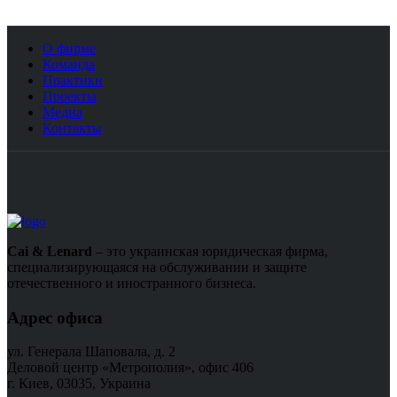
О фирме
Команда
Практики
Проекты
Медиа
Контакты
Cai & Lenard
– это украинская юридическая фирма,
специализирующаяся на обслуживании и защите
отечественного и иностранного бизнеса.
Адрес офиса
ул. Генерала Шаповала, д. 2
Деловой центр «Метрополия», офис 406
г. Киев, 03035, Украина