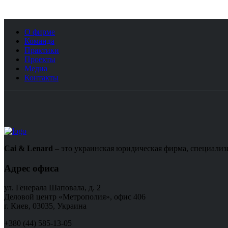
О фирме
Команда
Практики
Проекты
Медиа
Контакты
Cai & Lenard
– это украинская юридическая фирма, специализ
Адрес офиса
ул. Генерала Шаповала, д. 2
Деловой центр «Метрополия», офис 406
г. Киев, 03035, Украина
+380 (44) 585-13-05