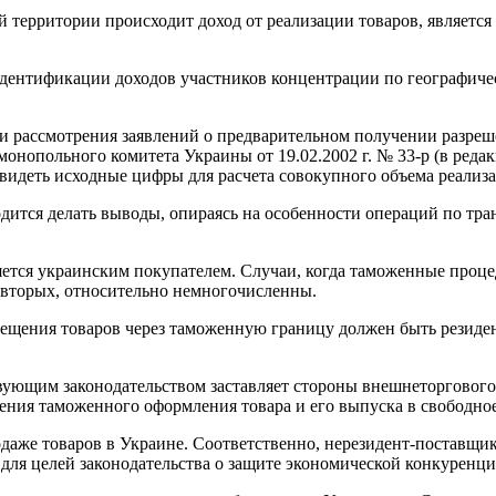
ой территории происходит доход от реализации товаров, являетс
ентификации доходов участников концентрации по географическо
 и рассмотрения заявлений о предварительном получении разр
нопольного комитета Украины от 19.02.2002 г. № 33-р (в редак
видеть исходные цифры для расчета совокупного объема реализац
дится делать выводы, опираясь на особенности операций по тра
ся украинским покупателем. Случаи, когда таможенные процедур
-вторых, относительно немногочисленны.
мещения товаров через таможенную границу должен быть резиден
вующим законодательством заставляет стороны внешнеторгового к
шения таможенного оформления товара и его выпуска в свободн
одаже товаров в Украине. Соответственно, нерезидент-поставщи
, для целей законодательства о защите экономической конкуренци