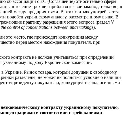
нию об ассоциации с ЕС (Соглашение) относительно сферы
ины в течение трех лет приблизить свое законодательство, в
нтрацией между предприятиями. В этих статьях употребляется
сути подобен украинскому аналогу, рассмотренному выше. В
тражающие практику разрешения этого вопроса (раздел V
he control of concentrations between undertakings
).
сли это место, где происходит конкуренция между
ущество перед местом нахождения покупателя, при
ского контракта не должен учитываться при определении
ет указанному подходу Европейской комиссии.
е в Украине. Рынок товара, который допущен к свободному
и рынки разделены, не может выполняться условие о наличии
идентом резиденту-покупателю, конкурирует с аналогичными
ешнеэкономическому контракту украинскому покупателю,
 концентрациями в соответствии с требованиями