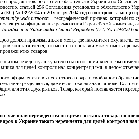
а от продажи товаров в свете обязательств Украины по Соглаше
вестно, статьей 256 Соглашения установлено обязательство Укра
ета (ЕС) № 139/2004 от 20 января 2004 года о контроле за конце
ommunity-wide turnover
) – географический признак, который по 
а посвящены официальные разъяснения Европейской комиссии, о
Jurisdictional Notice under Council Regulation (EC) No 139/2004 on t
аров должен привязываться к месту, где находится покупатель, е
аров констатируется, что место их поставки может иметь преим
 продажи этих товаров.
ставщиком резиденту-покупателю на основании внешнеэкономиче
авщика для целей контроля над концентрациями, в целом отвеча
нного оформления и выпуска этого товара в свободное обращени
бъективно разделяются, даже если товары аналогичные. Если эт
щим для этих двух рынков. Товар, который поставляется нерез
ках.
, полученный нерезидентом во время поставки товара по вн
варов в Украине такого нерезидента для целей контроля над