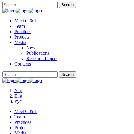
Meet C & L
Team
Practices
Projects
Media
News
Publications
Research Papers
Contacts
Укр
Eng
Рус
Meet C & L
Team
Practices
Projects
Media