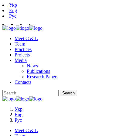
Укр
Eng
Рус
Meet C & L
Team
Practices
Projects
Media
News
Publications
Research Papers
Contacts
Укр
Eng
Рус
Meet C & L
Team