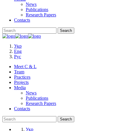
News
Publications
Research Papers
Contacts
Укр
Eng
Рус
Meet C & L
Team
Practices
Projects
Media
News
Publications
Research Papers
Contacts
Укр