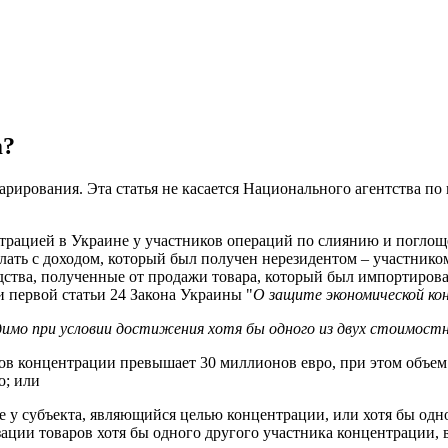
m?
кларирования. Эта статья не касается Национального агентства
трацией в Украине у участников операций по слиянию и поглощ
елать с доходом, который был получен нерезидентом – участник
ства, полученные от продажи товара, который был импортирова
 первой статьи 24 Закона Украины "
О защите экономической ко
димо при условии достижения хотя бы одного из двух стоимост
ков концентрации превышает 30 миллионов евро, при этом объем 
о; или
не у субъекта, являющийся целью концентрации, или хотя бы одн
ации товаров хотя бы одного другого участника концентрации, 