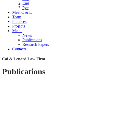
Eng
Рус
Meet C & L
Team
Practices
Projects
Media
News
Publications
Research Papers
Contacts
Cai & Lenard Law Firm
Publications