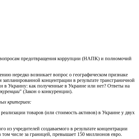
 по вопросам предотвращения коррупции (НАПК) и полномочий
ению нередко возникает вопрос о географическом признаке
ом запланированной концентрации в результате трансграничной
н в Украину: как полученные в Украине или нет? Ответы на
нкуренции
" (Закон о конкуренции).
ных критериев:
реализации товаров (или стоимость активов) в Украине у двух
ого из учредителей создаваемого в результате концентрации
в том числе за границей, превышает 150 миллионов евро.