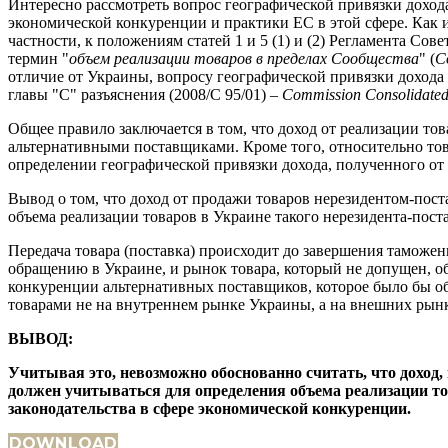
Интересно рассмотреть вопрос географической привязки доход
экономической конкуренции и практики ЕС в этой сфере. Как из
частности, к положениям статей 1 и 5 (1) и (2) Регламента Сов
термин "
объем реализации товаров в пределах Сообщества
" (
C
отличие от Украины, вопросу географической привязки доход
главы "С" разъяснения (2008/C 95/01) –
Commission Consolidated 
Общее правило заключается в том, что доход от реализации тов
альтернативными поставщиками. Кроме того, относительно тов
определении географической привязки дохода, полученного от
Вывод о том, что доход от продажи товаров нерезидентом-по
объема реализации товаров в Украине такого нерезидента-пост
Передача товара (поставка) происходит до завершения таможе
обращению в Украине, и рынок товара, который не допущен, о
конкуренции альтернативных поставщиков, которое было бы об
товарами не на внутреннем рынке Украины, а на внешних рын
ВЫВОД:
Учитывая это, невозможно обоснованно считать, что доход
должен учитываться для определения объема реализации то
законодательства в сфере экономической конкуренции.
DOWNLOAD