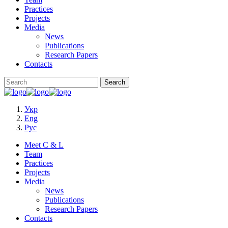
Practices
Projects
Media
News
Publications
Research Papers
Contacts
Укр
Eng
Рус
Meet C & L
Team
Practices
Projects
Media
News
Publications
Research Papers
Contacts