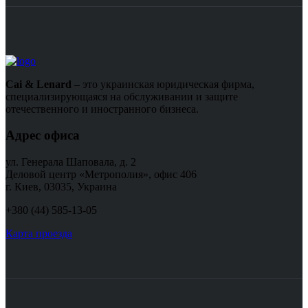
Cai & Lenard
– это украинская юридическая фирма,
специализирующаяся на обслуживании и защите
отечественного и иностранного бизнеса.
Адрес офиса
ул. Генерала Шаповала, д. 2
Деловой центр «Метрополия», офис 406
г. Киев, 03035, Украина
+380 (44) 585-13-05
Карта проезда