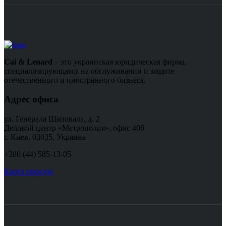
Cai & Lenard
– это украинская юридическая фирма,
специализирующаяся на обслуживании и защите
отечественного и иностранного бизнеса.
Адрес офиса
ул. Генерала Шаповала, д. 2
Деловой центр «Метрополия», офис 406
г. Киев, 03035, Украина
+380 (44) 585-13-05
Карта проезда