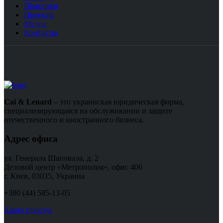
Практики
Проекты
Медиа
Контакты
Cai & Lenard
– это украинская юридическая фирма,
специализирующаяся на обслуживании и защите
отечественного и иностранного бизнеса.
Адрес офиса
ул. Генерала Шаповала, д. 2
Деловой центр «Метрополия», офис 406
г. Киев, 03035, Украина
+380 (44) 585-13-05
Карта проезда